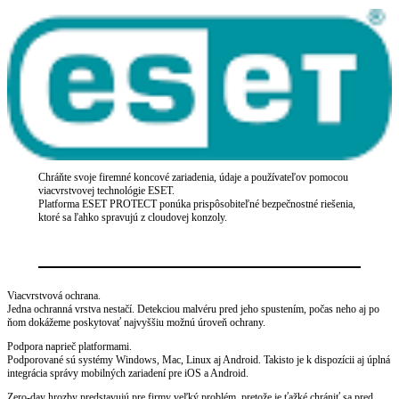
Chráňte svoje firemné koncové zariadenia, údaje a používateľov pomocou
viacvrstvovej technológie ESET.
Platforma ESET PROTECT ponúka prispôsobiteľné bezpečnostné riešenia,
ktoré sa ľahko spravujú z cloudovej konzoly.
Viacvrstvová ochrana.
Jedna ochranná vrstva nestačí. Detekciou malvéru pred jeho spustením, počas neho aj po
ňom dokážeme poskytovať najvyššiu možnú úroveň ochrany.
Podpora naprieč platformami.
Podporované sú systémy Windows, Mac, Linux aj Android. Takisto je k dispozícii aj úplná
integrácia správy mobilných zariadení pre iOS a Android.
Zero-day hrozby predstavujú pre firmy veľký problém, pretože je ťažké chrániť sa pred